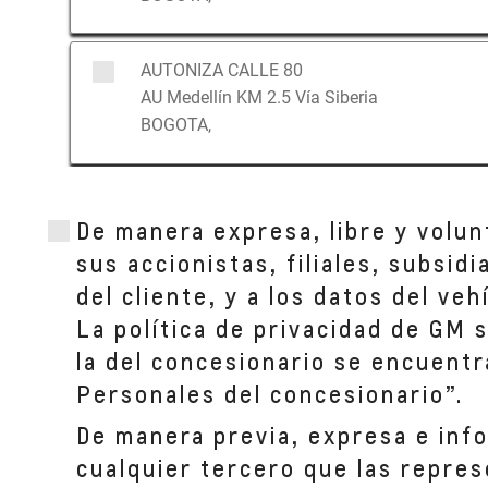
AUTONIZA CALLE 80
AU Medellín KM 2.5 Vía Siberia
BOGOTA,
AUTONIZA TOBERIN
De manera expresa, libre y volun
Calle 164 #19b 20
BOGOTA, CUNDINAMARCA
sus accionistas, filiales, subsid
del cliente, y a los datos del ve
La política de privacidad de GM 
AUTONIZA AMERICAS
la del concesionario se encuentr
Av Calle 23 # 31-17
BOGOTA, CUNDINAMARCA
Personales del concesionario”.
De manera previa, expresa e inf
cualquier tercero que las repres