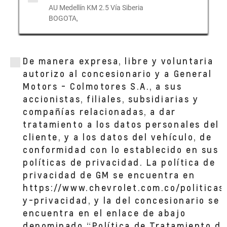
AU Medellín KM 2.5 Vía Siberia
BOGOTA,
AUTONIZA TOBERIN
Calle 164 #19b 20
De manera expresa, libre y voluntaria
BOGOTA, CUNDINAMARCA
autorizo al concesionario y a General
Motors - Colmotores S.A., a sus
accionistas, filiales, subsidiarias y
AUTONIZA AMERICAS
compañías relacionadas, a dar
Av Calle 23 # 31-17
BOGOTA, CUNDINAMARCA
tratamiento a los datos personales del
cliente, y a los datos del vehículo, de
conformidad con lo establecido en sus
políticas de privacidad. La política de
privacidad de GM se encuentra en
https://www.chevrolet.com.co/politicas
y-privacidad, y la del concesionario se
encuentra en el enlace de abajo
denominado “Política de Tratamiento de