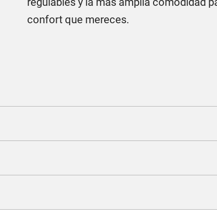
regulables y la más amplia comodidad pa
confort que mereces.
Tecnología
Conectada con tus destino
Seguridad