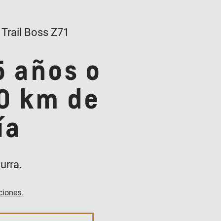
 Trail Boss Z71
5 años o
0 km de
ía
urra.
ciones.