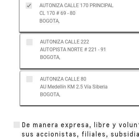
AUTONIZA CALLE 170 PRINCIPAL
CL 170 # 69 - 80
BOGOTA,
AUTONIZA CALLE 222
AUTOPISTA NORTE # 221 - 91
BOGOTA,
AUTONIZA CALLE 80
AU Medellín KM 2.5 Vía Siberia
BOGOTA,
AUTONIZA TOBERIN
De manera expresa, libre y volun
Calle 164 #19b 20
BOGOTA, CUNDINAMARCA
sus accionistas, filiales, subsid