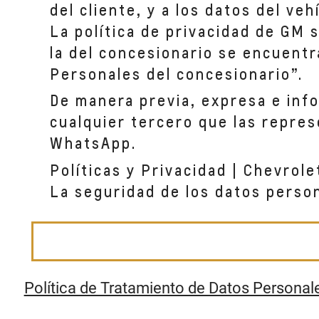
del cliente, y a los datos del ve
La política de privacidad de GM 
AUTONIZA AMERICAS
la del concesionario se encuentr
Av Calle 23 # 31-17
BOGOTA, CUNDINAMARCA
Personales del concesionario”.
De manera previa, expresa e inf
cualquier tercero que las repres
WhatsApp.
Políticas y Privacidad | Chevrole
La seguridad de los datos perso
Política de Tratamiento de Datos Personal