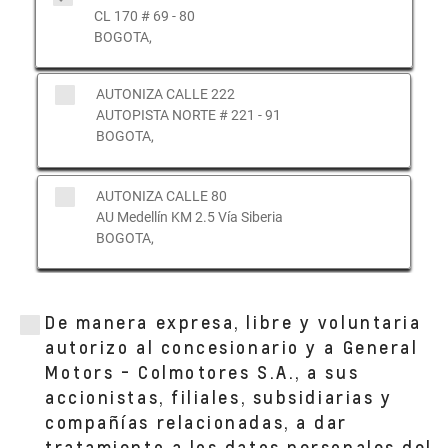
CL 170 # 69 - 80
BOGOTA,
AUTONIZA CALLE 222
AUTOPISTA NORTE # 221 - 91
BOGOTA,
AUTONIZA CALLE 80
AU Medellín KM 2.5 Vía Siberia
BOGOTA,
AUTONIZA TOBERIN
Calle 164 #19b 20
De manera expresa, libre y voluntaria
BOGOTA, CUNDINAMARCA
autorizo al concesionario y a General
Motors - Colmotores S.A., a sus
accionistas, filiales, subsidiarias y
AUTONIZA AMERICAS
compañías relacionadas, a dar
Av Calle 23 # 31-17
BOGOTA, CUNDINAMARCA
tratamiento a los datos personales del